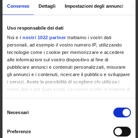
all'interno dei testi letterari in programma che nel contesto
Consenso
Dettagli
Impostazioni degli annunci
In
dei loro adattamenti multimodali. Gli adattamenti analizzati (o
parte di essi) saranno parte integrante del programma.
Uso responsabile dei dati
Programma
Noi e
i nostri 1022 partner
trattiamo i vostri dati
Testi primari (da leggere nella versione originale, NON
personali, ad esempio il vostro numero IP, utilizzando
abridged, in qualsiasi edizione)
tecnologie come i cookie per memorizzare e accedere
alle informazioni sul vostro dispositivo al fine di
Lewis Carroll, Alice’s Adventures in Wonderland
pubblicare annunci e contenuti personalizzati, misurare
Angela Carter, The Bloody Chamber ("The Bloody Chamber",
gli annunci e i contenuti, ricercare il pubblico e sviluppare
"The Courtship of Mr Lyon", "The Tiger's Bride", "The Lady of
i servizi. Avete la possibilità di scegliere chi utilizza i
the House of Love")
vostri dati e per quali scopi. Le vostre scelte in materia di
Suzanne Collins, The Hunger Games (vol 1)
privacy sono applicabili solo su questa proprietà digitale
in cui avete effettuato le vostre scelte. È possibile
S
modificare o revocare il proprio consenso in qualsiasi
Necessari
e
REFERENCES
momento dalla Dichiarazione sui cookie o facendo clic
l
- D. Carpi, "Angela Carter: On the Ruins of Tradition? No Tales
sull'icona di attivazione della privacy.
e
Preferenze
for Children", Ch 2 della monografia Fairy Tales in the
z