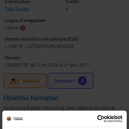
Coordinatore
Crediti
Sidia Fiorato
6
Lingua di erogazione
Inglese
Settore Scientifico Disciplinare (SSD)
L-LIN/10 - LETTERATURA INGLESE
Periodo
I SEMESTRE dal 3 ott 2016 al 21 gen 2017.
Moodle
Seminari
0
Obiettivi formativi
Performing Bodies/ Performing Texts: Identity as cultural
performance
Il corso si propone di analizzare il concetto di performance sia