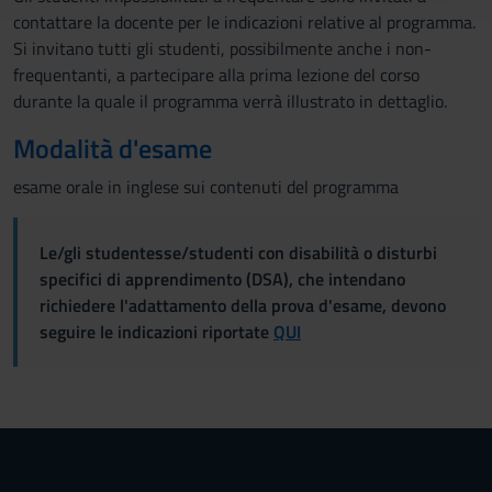
con altre informazioni che hai fornito loro o che hanno
contattare la docente per le indicazioni relative al programma.
raccolto dal tuo utilizzo dei loro servizi.
Si invitano tutti gli studenti, possibilmente anche i non-
frequentanti, a partecipare alla prima lezione del corso
durante la quale il programma verrà illustrato in dettaglio.
Modalità d'esame
esame orale in inglese sui contenuti del programma
Le/gli studentesse/studenti con disabilità o disturbi
specifici di apprendimento (DSA), che intendano
richiedere l'adattamento della prova d'esame, devono
seguire le indicazioni riportate
QUI