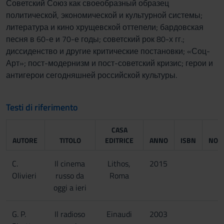
Советский Союз как своеобразный образец
политической, экономической и культурной системы;
литература и кино хрущевской оттепели; бардовская
песня в 60-е и 70-е годы; советский рок 80-х гг.;
диссиденство и другие критические постановки; «Соц-
Арт»; пост-модернизм и пост-советский кризис; герои и
антигерои сегодняшней российской культуры.
Testi di riferimento
CASA
AUTORE
TITOLO
EDITRICE
ANNO
ISBN
NOT
C.
Il cinema
Lithos,
2015
Olivieri
russo da
Roma
oggi a ieri
G. P.
Il radioso
Einaudi
2003