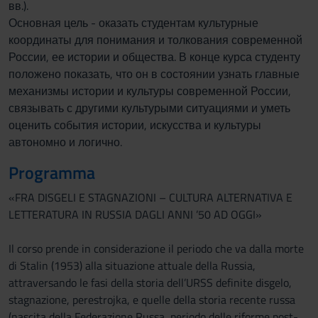
вв.).
Основная цель - оказать студентам культурные
координаты для понимания и толкования современной
России, ее истории и общества. В конце курса студенту
положено показать, что он в состоянии узнать главные
механизмы истории и культуры современной России,
связывать с другими культурыми ситуациями и уметь
оценить события истории, искусства и культуры
автономно и логично.
Programma
«FRA DISGELI E STAGNAZIONI – CULTURA ALTERNATIVA E
LETTERATURA IN RUSSIA DAGLI ANNI ’50 AD OGGI»
Il corso prende in considerazione il periodo che va dalla morte
di Stalin (1953) alla situazione attuale della Russia,
attraversando le fasi della storia dell’URSS definite disgelo,
stagnazione, perestrojka, e quelle della storia recente russa
(nascita della Federazione Russa, periodo delle riforme post-