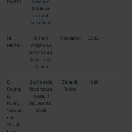
Piretto
avvenire.
Mitologie
culturali
sovietiche
M.
Oltre il
Mondadori
2002
Martini
disgelo. La
letteratura
dopo l’Urss,
Milano
E.
Storia della
Einaudi,
1990
Etkind,
letteratura
Torino
G.
russa, Il
Nivat, I.
Novecento,
Serman
Vol.III
e V.
Strada
(a cura