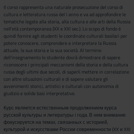
Il corso rappresenta una naturale prosecuzione del corso di
cultura e letteratura russa del I anno e va ad approfondire le
tematiche legate alla storia, alla cultura e alle arti della Russia
nell’età contemporanea (XX e XXI sec.). Lo scopo di fondo è
quindi fornire agli studenti le coordinate culturali basilari per
potere conoscere, comprendere e interpretare la Russia
attuale, la sua storia e la sua società. Al termine
dell’insegnamento lo studente dovrà dimostrare di sapere
riconoscere i principali meccanismi della storia e della cultura
russa degli ultimi due secoli, di saperli mettere in correlazione
con altre situazioni culturali e di sapere valutare gli
avvenimenti storici, artistici e culturali con autonomia di
giudizio e solide basi interpretative.
Курс является естественным продолжением курса
русской культуры и литературы I года. В нем внимание
фокусируется на темах, связанных с историей,
культурой и искусствами России современности (XX и XXI