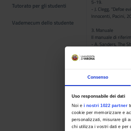
5-19.
Tutorato per gli studenti
- J. Clegg, “Defoe e
Innocenti, Pacini, 2
Vademecum dello studente
3. Manuale
Il manuale di riferi
- A. Sanders, The Sh
Restoration” al capi
Testi di riferimen
AUTORE
Consenso
Jeanne Clegg
Uso responsabile dei dati
Noi e
i nostri 1022 partner
t
cookie per memorizzare e acce
personalizzati, misurare gli an
chi utilizza i vostri dati e pe