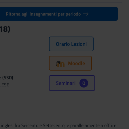
Ritorna agli insegnamenti per periodo
18)
Orario Lezioni
Moodle
e (SSD)
Seminari
0
LESE
a inglesi fra Seicento e Settecento, e parallelamente a offrire