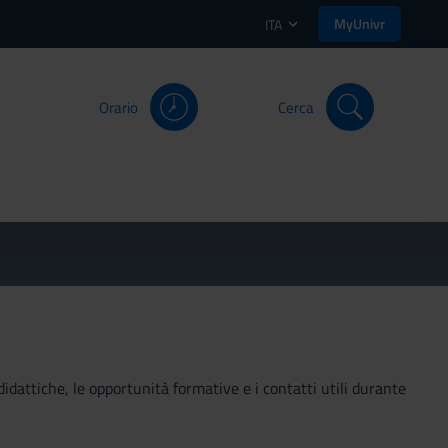
MyUnivr
ITA
Orario
Cerca
didattiche, le opportunità formative e i contatti utili durante