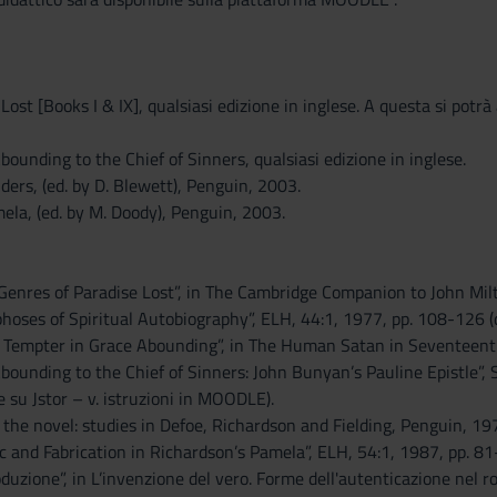
 Lost [Books I & IX], qualsiasi edizione in inglese. A questa si potrà 
bounding to the Chief of Sinners, qualsiasi edizione in inglese.
nders, (ed. by D. Blewett), Penguin, 2003.
ela, (ed. by M. Doody), Penguin, 2003.
 Genres of Paradise Lost”, in The Cambridge Companion to John Milt
hoses of Spiritual Autobiography”, ELH, 44:1, 1977, pp. 108-126 (d
e Tempter in Grace Abounding”, in The Human Satan in Seventeent
Abounding to the Chief of Sinners: John Bunyan’s Pauline Epistle”,
 su Jstor – v. istruzioni in MOODLE).
of the novel: studies in Defoe, Richardson and Fielding, Penguin, 1
ic and Fabrication in Richardson’s Pamela”, ELH, 54:1, 1987, pp. 81-
oduzione”, in L’invenzione del vero. Forme dell'autenticazione nel ro