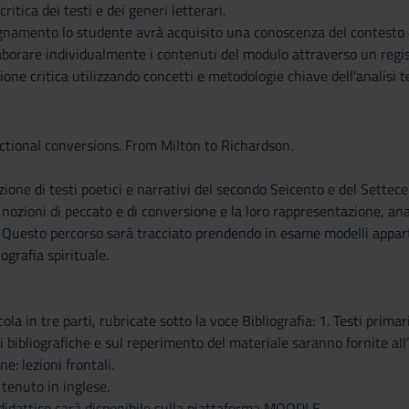
ritica dei testi e dei generi letterari.
gnamento lo studente avrà acquisito una conoscenza del contesto cu
laborare individualmente i contenuti del modulo attraverso un regis
ione critica utilizzando concetti e metodologie chiave dell’analisi t
fictional conversions. From Milton to Richardson.
ione di testi poetici e narrativi del secondo Seicento e del Settecen
nozioni di peccato e di conversione e la loro rappresentazione, anal
e. Questo percorso sarà tracciato prendendo in esame modelli appart
ografia spirituale.
ola in tre parti, rubricate sotto la voce Bibliografia: 1. Testi primar
i bibliografiche e sul reperimento del materiale saranno fornite all’i
e: lezioni frontali.
 tenuto in inglese.
didattico sarà disponibile sulla piattaforma MOODLE .