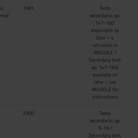
su
1981
Testo
urnal
secondario; pp.
147-160;
disponibile su
Jstor – v.
istruzioni in
MOODLE /
Secondary text;
pp. 147-160;
available on
Jstor – see
MOODLE for
instructions
2000
Testo
secondario; pp.
5-19 /
Secondary text;