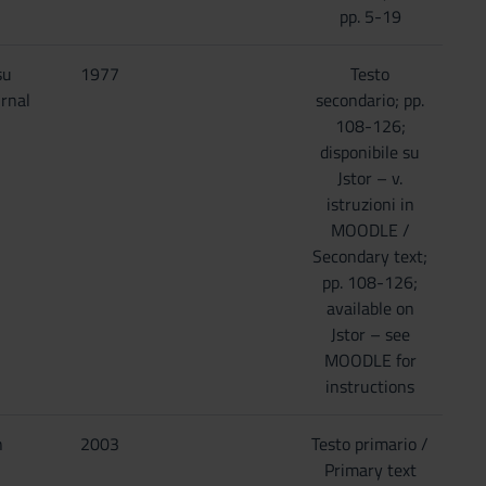
pp. 5-19
su
1977
Testo
urnal
secondario; pp.
108-126;
disponibile su
Jstor – v.
istruzioni in
MOODLE /
Secondary text;
pp. 108-126;
available on
Jstor – see
MOODLE for
instructions
n
2003
Testo primario /
Primary text