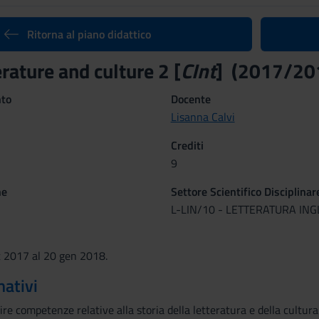
Ritorna al piano didattico
erature and culture 2 [
CInt
] (2017/20
nto
Docente
Lisanna Calvi
Crediti
9
ne
Settore Scientifico Disciplinar
L-LIN/10 - LETTERATURA ING
t 2017 al 20 gen 2018.
mativi
nire competenze relative alla storia della letteratura e della cultur