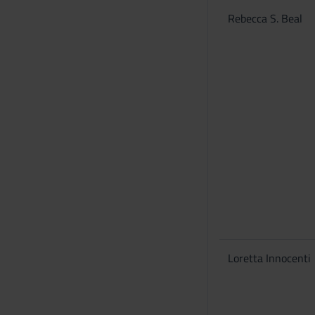
s
Rebecca S. Beal
e
n
s
o
Loretta Innocenti