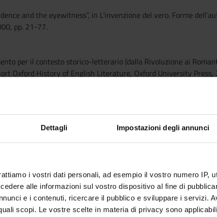
vidence and the eyewitness”, in L’invenzione del vero. Forme dell’aut
000, pp. 21-77.
mento per il contesto storico-letterario (dalla Rivoluzione ai Roman
ort Oxford History of English Literature, Oxford University Press, 2
tolo 6. “The Literature of the Romantic Period”, inclusi.
to
TITOLO
CASA EDITR
Dettagli
Impostazioni degli annunci
“Defoe evidence and the
Pacini
eyewitness”, in L’invenzione del
vero. Forme dell’autenticazione nel
rattiamo i vostri dati personali, ad esempio il vostro numero IP, 
romanzo inglese del ’700, a cura di
dere alle informazioni sul vostro dispositivo al fine di pubblica
Loretta Innocenti
nunci e i contenuti, ricercare il pubblico e sviluppare i servizi. A
r quali scopi. Le vostre scelte in materia di privacy sono applicabi