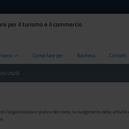
ure per il turismo e il commercio
riversi
Come fare per
Bacheca
Contatti
current
current
current
2024/2025)
ti l'organizzazione pratica del corso, lo svolgimento delle attività 
e.