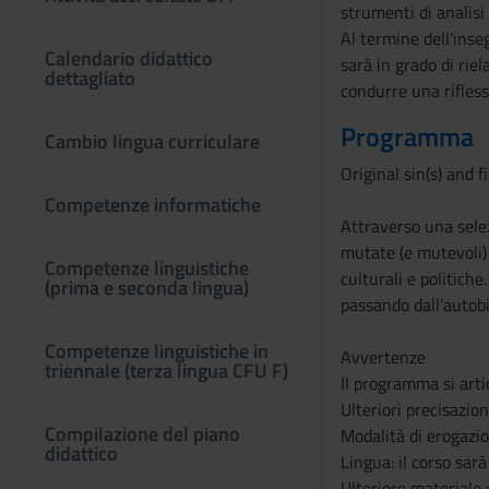
strumenti di analisi c
Al termine dell’inse
Calendario didattico
sarà in grado di rie
dettagliato
condurre una rifless
Programma
Cambio lingua curriculare
Original sin(s) and 
Competenze informatiche
Attraverso una selez
mutate (e mutevoli) 
Competenze linguistiche
culturali e politich
(prima e seconda lingua)
passando dall’autobi
Competenze linguistiche in
Avvertenze
triennale (terza lingua CFU F)
Il programma si artic
Ulteriori precisazion
Compilazione del piano
Modalità di erogazion
didattico
Lingua: il corso sarà
Ulteriore materiale 