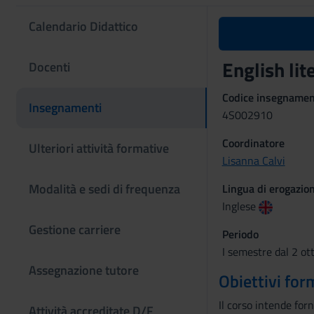
Calendario Didattico
English lit
Docenti
Codice insegname
Insegnamenti
4S002910
Coordinatore
Ulteriori attività formative
Lisanna Calvi
Modalità e sedi di frequenza
Lingua di erogazio
Inglese
Gestione carriere
Periodo
I semestre dal 2 ot
Assegnazione tutore
Obiettivi for
Il corso intende for
Attività accreditate D/F