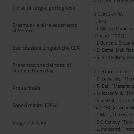
Corso di Lingua portoghese
BIBLIOGRAFIA
1. Testi
Erasmus+ e altre esperienze
- J. Milton, Paradise
all'estero
(Einaudi, 1992).
- J. Bunyan, Grace A
Esercitazioni Linguistiche CLA
- D. Defoe, Moll Fla
- S. Richardson, Pam
Presentazione dei corsi di
studio e Open day
2. Letture critiche
- B. Lewalsky, “The
- R. Bell, “Metamorp
Prova finale
- N. Rosenfeld, “Th
- R.S. Beal, “Grace 
Saperi minimi (OFA)
147-160 (disponibile
- I. Watt, The rise 
- S.C. Conboy, “Fabr
Stage e tirocini
- L. Innocenti, “Intr