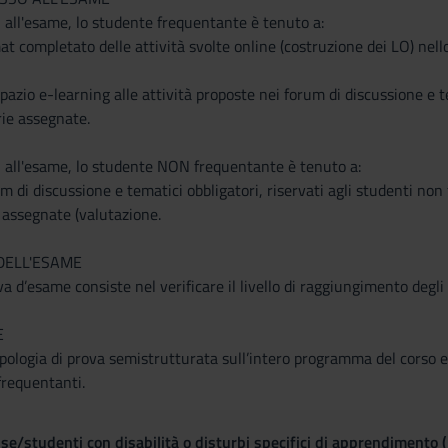
 all'esame, lo studente frequentante è tenuto a:
at completato delle attività svolte online (costruzione dei LO) nell
spazio e-learning alle attività proposte nei forum di discussione e t
rie assegnate.
i all'esame, lo studente NON frequentante è tenuto a:
um di discussione e tematici obbligatori, riservati agli studenti non
e assegnate (valutazione.
DELL'ESAME
ova d’esame consiste nel verificare il livello di raggiungimento degl
E
pologia di prova semistrutturata sull’intero programma del corso e s
frequentanti.
se/studenti con disabilità o disturbi specifici di apprendimento 