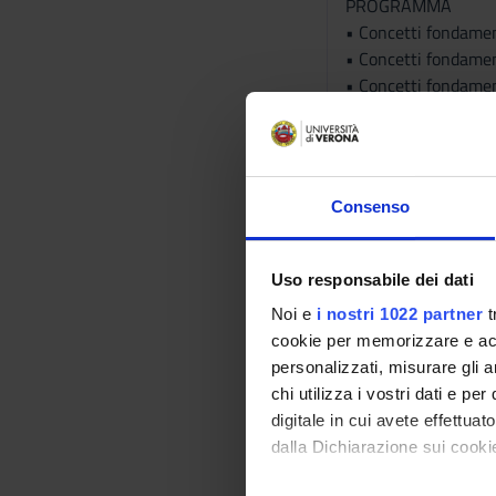
PROGRAMMA
• Concetti fondament
• Concetti fondament
• Concetti fondament
ambienti.
• Tecnologie e multim
• Tecnologie e didat
• Testi multimodali 
Consenso
• Testi multimodali e
• Tecnologie e didat
• Didattica online 
Uso responsabile dei dati
• Progettazione di L
Noi e
i nostri 1022 partner
t
• Realizzazione di L
cookie per memorizzare e acce
personalizzati, misurare gli an
METODI DIDATTICI
chi utilizza i vostri dati e pe
L’insegnamento si sv
digitale in cui avete effettua
- Ambiente aula: lez
dalla Dichiarazione sui cookie
sincrona.