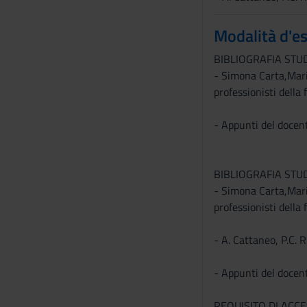
o
Modalità d'e
BIBLIOGRAFIA STU
- Simona Carta,Maris
professionisti dell
- Appunti del docent
BIBLIOGRAFIA STU
- Simona Carta,Maris
professionisti dell
- A. Cattaneo, P.C. 
- Appunti del docent
REQUISITO DI ACC