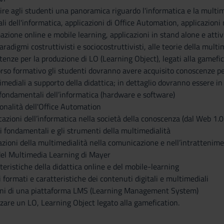
nire agli studenti una panoramica riguardo l'informatica e la multim
i dell'informatica, applicazioni di Office Automation, applicazioni
azione online e mobile learning, applicazioni in stand alone e attivi
radigmi costruttivisti e sociocostruttivisti, alle teorie della multime
nze per la produzione di LO (Learning Object), legati alla gamefic
rso formativo gli studenti dovranno avere acquisito conoscenze pe
mediali a supporto della didattica; in dettaglio dovranno essere in 
i fondamentali dell’informatica (hardware e software)
ionalità dell'Office Automation
icazioni dell’informatica nella società della conoscenza (dal Web 1.
tti fondamentali e gli strumenti della multimedialità
icazioni della multimedialità nella comunicazione e nell’intrattenim
i del Multimedia Learning di Mayer
tteristiche della didattica online e del mobile-learning
i formati e caratteristiche dei contenuti digitali e multimediali
zioni di una piattaforma LMS (Learning Management System)
zzare un LO, Learning Object legato alla gamefication.