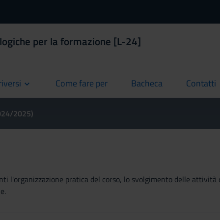
logiche per la formazione [L-24]
riversi
Come fare per
Bacheca
Contatti
current
current
current
2024/2025)
ti l'organizzazione pratica del corso, lo svolgimento delle attività 
e.