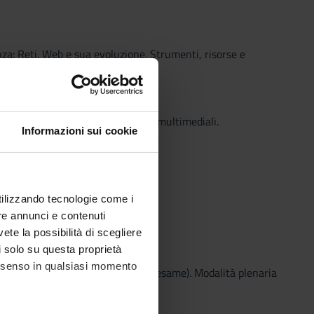
nza: Reti. Web e sua evoluzione. Strumenti, risorse e
rassi.
lisi software per la didattica.
eristiche dei contenuti digitali e multimediali.
Informazioni sui cookie
contenuti digitali e multimediali.
riendly. Buone prassi.
ici. Matrice Creazione LO.
utilizzando tecnologie come i
re annunci e contenuti
vete la possibilità di scegliere
li solo su questa proprietà
consenso in qualsiasi momento
ntegrante della bibliografia per l’esame). Modalità plenaria