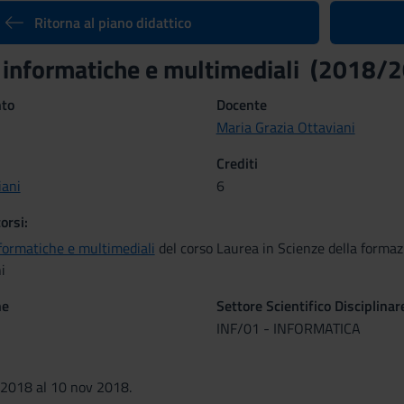
Ritorna al piano didattico
 informatiche e multimediali (2018/
nto
Docente
Maria Grazia Ottaviani
Crediti
iani
6
orsi:
formatiche e multimediali
del corso Laurea in Scienze della formaz
i
ne
Settore Scientifico Disciplinar
INF/01 - INFORMATICA
 2018 al 10 nov 2018.