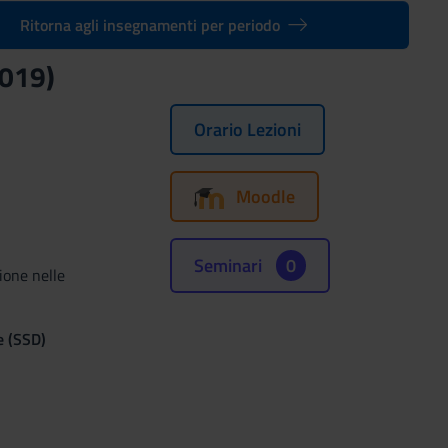
Ritorna agli insegnamenti per periodo
2019)
Orario Lezioni
Moodle
Seminari
0
ione nelle
e (SSD)