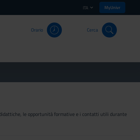
MyUnivr
ITA
Orario
Cerca
didattiche, le opportunità formative e i contatti utili durante