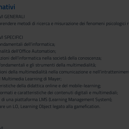
mativi
VI GENERALI
endere metodi di ricerca e misurazione dei fenomeni psicologici rela
I SPECIFICI
fondamentali dell’informatica;
nalità dell'Office Automation;
azioni dell’informatica nella società della conoscenza;
i fondamentali e gli strumenti della multimedialità;
azioni della multimedialità nella comunicazione e nell’intrattenimen
del Multimedia Learning di Mayer;
ristiche della didattica online e del mobile-learning;
formati e caratteristiche dei contenuti digitali e multimediali;
oni di una piattaforma LMS (Learning Management System);
are un LO, Learning Object legato alla gamefication.
VI