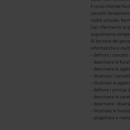
Il corso intende for
concetti fondamental
realtà virtuale, form
Con riferimento ai pa
acquisiranno compete
Al termine del perco
informatiche e multi
- definire i concett
- descrivere le funz
- descrivere le appl
- illustrare i conce
- illustrare le appl
- definire i princip
- descrivere le cara
- descrivere i divers
- illustrare le fun
- progettare e reali