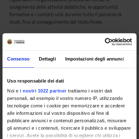
svolgimento delle attività didattiche, le opportunità
formative e i contatti utili durante tutto il percorso di
studi, fino al conseguimento del titolo finale.
Insegnamenti
Consenso
Dettagli
Impostazioni degli annunci
In
Ritorna al piano didattico
Uso responsabile dei dati
Ritorna agli insegnamenti per periodo
Noi e
i nostri 1022 partner
trattiamo i vostri dati
Lingua spagnola competenza
personali, ad esempio il vostro numero IP, utilizzando
linguistica - liv. B1 (2021/2022)
tecnologie come i cookie per memorizzare e accedere
alle informazioni sul vostro dispositivo al fine di
Codice insegnamento
Docente
pubblicare annunci e contenuti personalizzati, misurare
4S003508
Non ancora assegnato
gli annunci e i contenuti, ricercare il pubblico e sviluppare
i servizi. Avete la possibilità di scegliere chi utilizza i