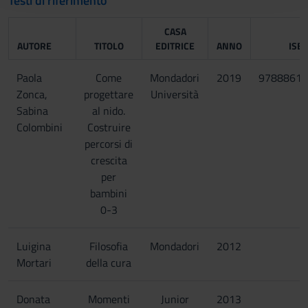
Testi di riferimento
raccolto dal tuo utilizzo dei loro servizi.
CASA
AUTORE
TITOLO
EDITRICE
ANNO
ISB
Paola
Come
Mondadori
2019
97888618
Zonca,
progettare
Università
Sabina
al nido.
Colombini
Costruire
percorsi di
crescita
per
bambini
0-3
Luigina
Filosofia
Mondadori
2012
Mortari
della cura
Donata
Momenti
Junior
2013