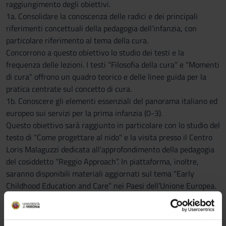
raggiungimento degli obiettivi.
1a. Consolidare la conoscenza delle radici e dei principali
riferimenti concettuali della pedagogia dell’infanzia, con
particolare riferimento al tema della cura.
Concorrono a questo obiettivo lo studio dei testi e la
frequenza delle lezioni. I testi “Filosofia della cura” e “Momenti
di cura” offrono un quadro teorico e delle linee guida per la
pratica centrate sul concetto di cura.
1b. Conoscere gli elementi essenziali del panorama italiano ed
europeo sui servizi per la prima infanzia (0-3).
Questo obiettivo sarà raggiunto in particolare con lo studio del
testo di "Come progettare al nido" e la visita presso il Centro
Loris Malaguzzi dedicata all’approfondimento della pedagogia
del cosiddetto “Reggio Approach”. In piattaforma, inoltre,
saranno disponibili materiali aggiornati sul tema “Early
Childhood Education and Care” nei Paesi dell’Unione Europea.
1c. Aver sviluppato un’adeguata comprensione delle questioni
critiche riguardanti il senso dell’educazione nella fascia 0-6
anni a partire dall’analisi ed elaborazione delle proprie