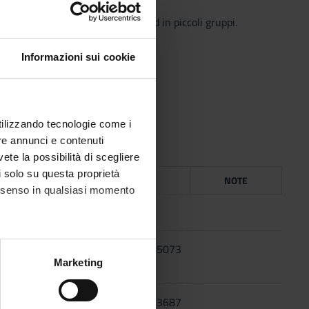
e e riflessione in grande gruppo ed in piccoli gruppi.
Informazioni sui cookie
utilizzando tecnologie come i
re annunci e contenuti
vete la possibilità di scegliere
li solo su questa proprietà
ICE
ANNO
ISBN
NOTE
consenso in qualsiasi momento
2018
2010
9788884345073
alche metro,
Marketing
e specifiche (impronte
2015
9788864643687