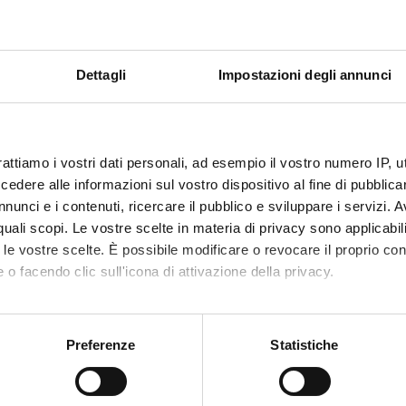
li stimolo (articoli, filmati, esperienze, testimonianze), discussion
lisi di studi di caso e loro analisi critica
 TIC ed alla multimedialità
Dettagli
Impostazioni degli annunci
in presenza con aula virtuale online
ogettazione in gruppo
nterattive e flipped classroom.
rattiamo i vostri dati personali, ad esempio il vostro numero IP, 
dere alle informazioni sul vostro dispositivo al fine di pubblica
to
nunci e i contenuti, ricercare il pubblico e sviluppare i servizi. A
r quali scopi. Le vostre scelte in materia di privacy sono applicabi
TITOLO
CASA EDITR
to le vostre scelte. È possibile modificare o revocare il proprio 
 o facendo clic sull'icona di attivazione della privacy.
Didattica deell'animazione
Carrocci
mo anche:
Didattica del nido d'infanzia
Junior
oni sulla tua posizione geografica, con un'approssimazione di qu
Preferenze
Statistiche
(Edizione 1)
spositivo, scansionandolo attivamente alla ricerca di caratteristich
na
Didattica e progettazione (Edizione
quiedit