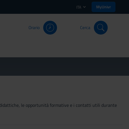
MyUnivr
ITA
Orario
Cerca
didattiche, le opportunità formative e i contatti utili durante