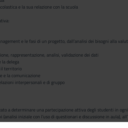
ada
colastica e la sua relazione con la scuola
tiva:
anagement e le fasi di un progetto, dall’analisi dei bisogni alla val
zione, rappresentazione, analisi, validazione dei dati
e la delega
il territorio
e e la comunicazione
elazioni interpersonali e di gruppo
zzato a determinare una partecipazione attiva degli studenti in ogni 
i (analisi iniziale con l’uso di questionari e discussione in aula), al
riali, individuale e in gruppo: