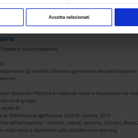
aborati i tuoi dati personali e imposta le tue preferenze nella
s
1)
consenso in qualsiasi momento dalla Dichiarazione sui cookie.
Accetta selezionati
L'educazione difficile (Edizione 1)
Carocci
nalizzare contenuti ed annunci, per fornire funzionalità dei socia
inoltre informazioni sul modo in cui utilizzi il nostro sito con i n
same
icità e social media, i quali potrebbero combinarle con altre inform
lizzo dei loro servizi.
 l’esame e sua articolazione.
ti
 frequentanti gli studenti dovranno garantire la loro partecipazione 
previste.
tanti dovranno riflettere su materiali messi a disposizione nel cor
i ed uno di gruppo.
 studio di:
ra di, Didattica e progettazione, QuiEdit, Verona, 2015
ttica dell’animazione – contesti, metodi, tecniche, Carrocci, Roma 2
a in volta messi a diposizione sulla piattaforma e-learning