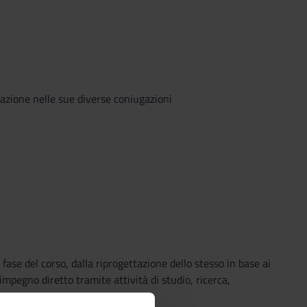
utazione nelle sue diverse coniugazioni
fase del corso, dalla riprogettazione dello stesso in base ai
l’impegno diretto tramite attività di studio, ricerca,