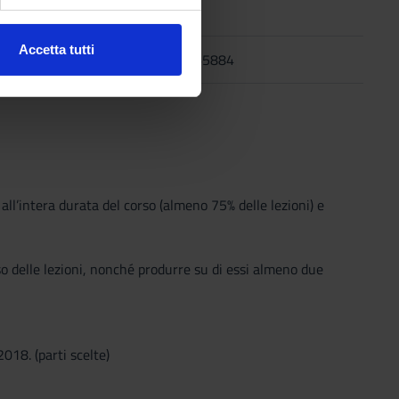
ezione dettagli
. Puoi
Accetta tutti
2009
9788874665884
l media e per analizzare il
ostri partner che si occupano
azioni che hai fornito loro o
all’intera durata del corso (almeno 75% delle lezioni) e
so delle lezioni, nonché produrre su di essi almeno due
018. (parti scelte)