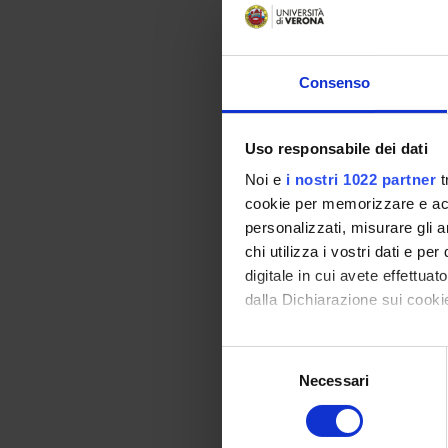
• Proposta di materia
• Giochi di ruolo, ana
• Ampio ricorso alle
Consenso
• Integrazione aula 
• Simulazione di pr
Uso responsabile dei dati
• Lezioni teoriche i
Noi e
i nostri 1022 partner
t
cookie per memorizzare e acce
Testi di riferimen
personalizzati, misurare gli an
chi utilizza i vostri dati e pe
AUTORE
digitale in cui avete effettua
dalla Dichiarazione sui cookie
De Rossi Marina
Con il tuo consenso, vorrem
S
Terlizzi, Tania
raccogliere informazi
Necessari
e
Identificare il tuo di
l
digitali).
e
Messetti Giuseppi