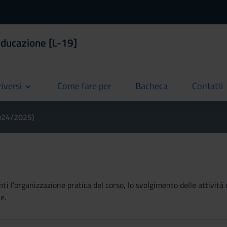
educazione [L-19]
riversi
Come fare per
Bacheca
Contatti
current
current
current
2024/2025)
ti l'organizzazione pratica del corso, lo svolgimento delle attività 
e.