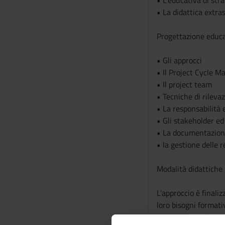
• L’educativa di str
• La didattica extras
Progettazione educa
• Gli approcci
• Il Project Cycle M
• Il project team
• Tecniche di rileva
• La responsabilità 
• Gli stakeholder ed 
• La documentazion
• la gestione delle r
Modalità didattiche
L’approccio è finali
loro bisogni formativ
elaborazione di mate