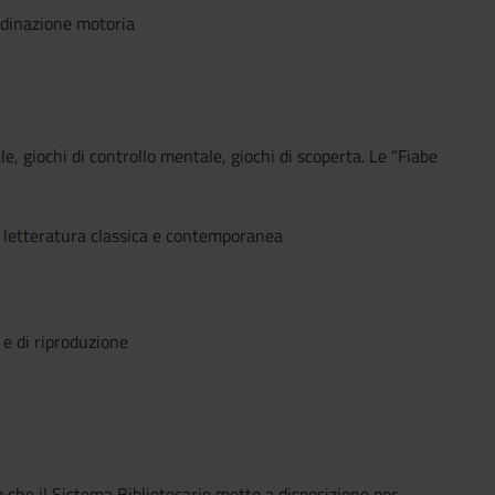
ordinazione motoria
e, giochi di controllo mentale, giochi di scoperta. Le “Fiabe
la letteratura classica e contemporanea
 e di riproduzione
o che il Sistema Bibliotecario mette a disposizione per