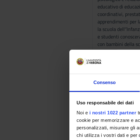
educativo di educazi
coordinativi, presta
apprendimenti per la
la scuola dell'’Inf
e studenti conoscera
con bambini della scu
dei Campi e delle Ar
principi generali del
criteri di base atti 
metodologici general
affrontare la progra
Consenso
dovranno essere in g
unità di insegnamen
Uso responsabile dei dati
PRIMARIA: Al termine
definendone obiettiv
Noi e
i nostri 1022 partner
t
allo sviluppo degli
cookie per memorizzare e acce
PRIMARIA:Al termine 
personalizzati, misurare gli an
individuandone punti
chi utilizza i vostri dati e pe