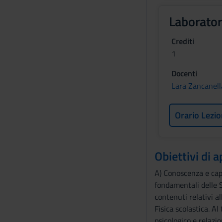
Laborator
Crediti
1
Docenti
Lara Zancanell
Orario Lezio
Obiettivi di
A) Conoscenza e cap
fondamentali delle Sc
contenuti relativi al
Fisica scolastica. A
psicologico e relazi