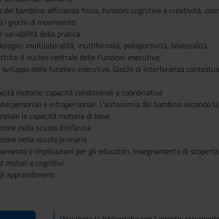
a del bambino: efficienza fisica, funzioni cognitive e creatività, co
o i giochi di movimento
variabilità della pratica
ogici: multilateralità, multiformità, polisportività, bilateralità
icchita: Il nucleo centrale delle Funzioni esecutive.
 sviluppo delle funzioni esecutive. Giochi di interferenza contestual
acità motorie: capacità condizionali e coordinative
: interpersonali e intrapersonali. L’autonomia del bambino secondo 
nziale le capacità motorie di base
zione nella scuola d’infanzia
azione nella scuola primaria
namento e implicazioni per gli educatori. Insegnamento di scoperta
st motori e cognitivi
gli apprendimenti
Visualizza la bibliografia con Leganto, strument