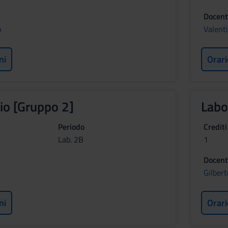
Docent
o
Valent
ni
Orari
io [Gruppo 2]
Labo
Periodo
Crediti
Lab. 2B
1
Docent
Gilbert
ni
Orari