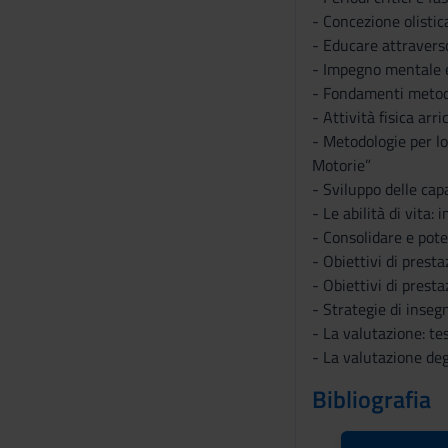
s
- Concezione olistic
e
- Educare attravers
n
- Impegno mentale e 
s
- Fondamenti metodol
o
- Attività fisica arr
- Metodologie per lo
Motorie”
- Sviluppo delle cap
- Le abilità di vita
- Consolidare e pote
- Obiettivi di presta
- Obiettivi di prest
- Strategie di inseg
- La valutazione: te
- La valutazione de
Bibliografia