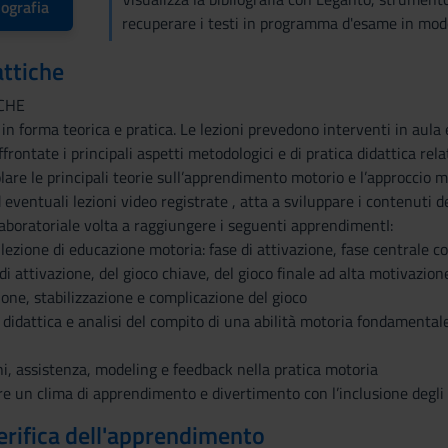
iografia
recuperare i testi in programma d'esame in mod
attiche
ICHE
 in forma teorica e pratica. Le lezioni prevedono interventi in aula 
frontate i principali aspetti metodologici e di pratica didattica rel
olare le principali teorie sull’apprendimento motorio e l’approccio 
d eventuali lezioni video registrate , atta a sviluppare i contenuti
 laboratoriale volta a raggiungere i seguenti apprendimentI:
 lezione di educazione motoria: fase di attivazione, fase centrale co
di attivazione, del gioco chiave, del gioco finale ad alta motivazion
zione, stabilizzazione e complicazione del gioco
 didattica e analisi del compito di una abilità motoria fondamentale
ni, assistenza, modeling e feedback nella pratica motoria
re un clima di apprendimento e divertimento con l’inclusione degli a
erifica dell'apprendimento