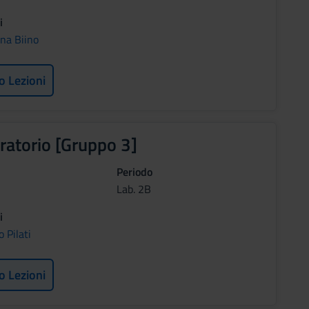
i
ina Biino
o Lezioni
ratorio [Gruppo 3]
Periodo
Lab. 2B
i
o Pilati
o Lezioni