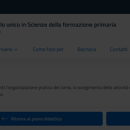
lo unico in Scienze della formazione primaria
o
riversi
Come fare per
Bacheca
Contatti
current
current
current
ti l'organizzazione pratica del corso, lo svolgimento delle attività 
e.
Ritorna al piano didattico