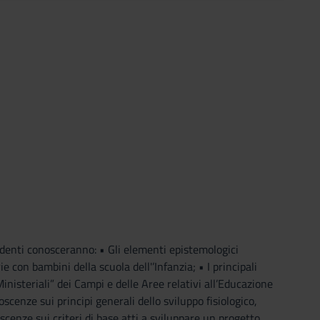
nti conosceranno: • Gli elementi epistemologici
 con bambini della scuola dell'’Infanzia; • I principali
inisteriali” dei Campi e delle Aree relativi all’Educazione
cenze sui principi generali dello sviluppo fisiologico,
scenze sui criteri di base atti a sviluppare un progetto