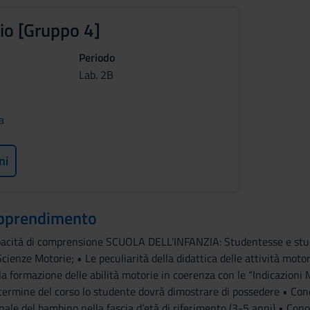
io [Gruppo 4]
Periodo
Lab. 2B
a
ni
 apprendimento
acità di comprensione SCUOLA DELL'INFANZIA: Studentesse e stude
ienze Motorie; • Le peculiarità della didattica delle attività motorie
la formazione delle abilità motorie in coerenza con le “Indicazioni M
l termine del corso lo studente dovrà dimostrare di possedere • Conos
onale del bambino nella fascia d’età di riferimento (3-5 anni) • Cono