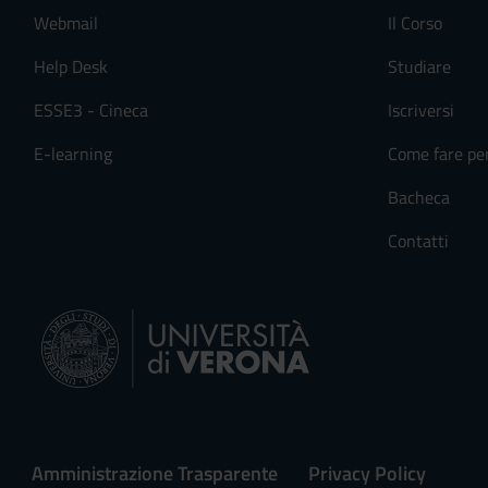
Webmail
Il Corso
s
e
Help Desk
Studiare
n
s
ESSE3 - Cineca
Iscriversi
o
E-learning
Come fare pe
Bacheca
Contatti
Amministrazione Trasparente
Privacy Policy