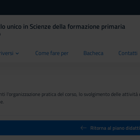
lo unico in Scienze della formazione primaria
o
riversi
Come fare per
Bacheca
Contatti
current
current
current
ti l'organizzazione pratica del corso, lo svolgimento delle attività 
e.
Ritorna al piano didatt