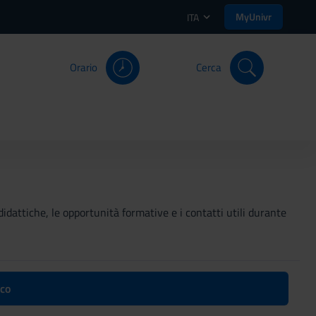
MyUnivr
ITA
Orario
Cerca
didattiche, le opportunità formative e i contatti utili durante
ico