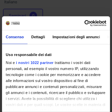
Italiano
Seminari
0
L'insegnamento è organizzato come segue:
Consenso
Dettagli
Impostazioni degli annunci
In
MODULO 1
Crediti
Periodo
Uso responsabile dei dati
6
Sem. 1A, Sem. 1B
Noi e
i nostri 1022 partner
trattiamo i vostri dati
personali, ad esempio il vostro numero IP, utilizzando
Docenti
tecnologie come i cookie per memorizzare e accedere
Renato Camurri
alle informazioni sul vostro dispositivo al fine di
Orario Lezioni
pubblicare annunci e contenuti personalizzati, misurare
gli annunci e i contenuti, ricercare il pubblico e sviluppare
i servizi. Avete la possibilità di scegliere chi utilizza i
vostri dati e per quali scopi. Le vostre scelte in materia di
MODULO 2
privacy sono applicabili solo su questa proprietà digitale