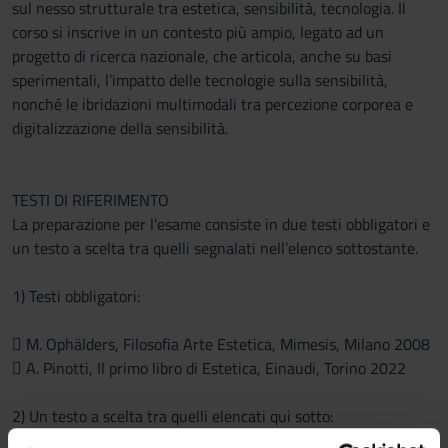
sul nesso strutturale tra estetica, sensibilità, tecnologia. Il
corso si inscrive in un contesto più ampio, legato ad un
progetto di ricerca nazionale, che articola, anche su basi
sperimentali, l’impatto delle tecnologie sulla sensibilità,
nonché le ibridazioni multimodali tra percezione corporea e
digitalizzazione della sensibilità.
TESTI DI RIFERIMENTO
La preparazione per l’esame consiste in due testi obbligatori e
un testo a scelta tra quelli segnalati nell’elenco sottostante.
1) Testi obbligatori:
 M. Ophälders, Filosofia Arte Estetica, Mimesis, Milano 2008
 A. Pinotti, Il primo libro di Estetica, Einaudi, Torino 2022
2) Un testo a scelta tra quelli elencati qui sotto: