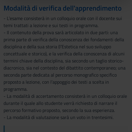
Modalità di verifica dell'apprendimento
pubblicità e social media, i quali potrebbero combinarle
con altre informazioni che hai fornito loro o che hanno
- L’esame consisterà in un colloquio orale con il docente sui
raccolto dal tuo utilizzo dei loro servizi.
temi trattati a lezione e sui testi in programma.
- Il contenuto della prova sarà articolato in due parti: una
prima parte di verifica della conoscenza dei fondamenti della
disciplina e della sua storia (l’Estetica nel suo sviluppo
concettuale e storico), e la verifica della conoscenza di alcuni
termini chiave della disciplina, sia secondo un taglio storico-
diacronico, sia nel contesto del dibattito contemporaneo; una
seconda parte dedicata al percorso monografico specifico
proposto a lezione, con l’appoggio dei testi a scelta in
programma.
- La modalità di accertamento consisterà in un colloquio orale
durante il quale allo studente verrà richiesto di narrare il
percorso formativo proposto, secondo la sua esperienza.
- La modalità di valutazione sarà un voto in trentesimi.