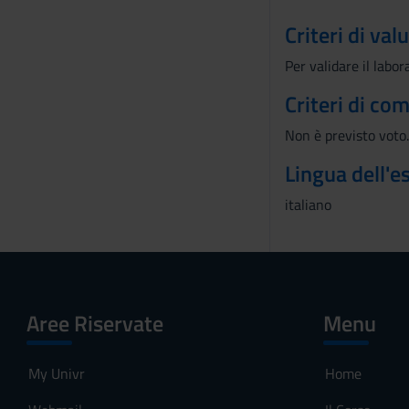
e
Criteri di val
n
Per validare il labo
s
o
Criteri di co
Non è previsto voto.
Lingua dell'
italiano
Aree Riservate
Menu
My Univr
Home