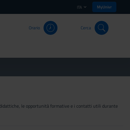
MyUnivr
ITA
Orario
Cerca
didattiche, le opportunità formative e i contatti utili durante