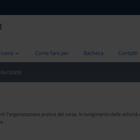
]
riversi
Come fare per
Bacheca
Contatti
current
current
current
2024/2025)
ti l'organizzazione pratica del corso, lo svolgimento delle attività 
e.