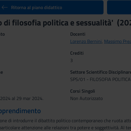
Ritorna al piano didattico
 di filosofia politica e sessualità' (
nto
Docenti
Lorenzo Bernini
,
Massimo Pre
Crediti
3
ne
Settore Scientifico Disciplinar
SPS/01 - FILOSOFIA POLITICA
Corsi Singoli
 2024 al 29 mar 2024.
Non Autorizzato
 apprendimento
pone di introdurre il dibattito politico contemporaneo che ruota attor
 particolare attenzione alle relazioni tra potere e soggettività. A