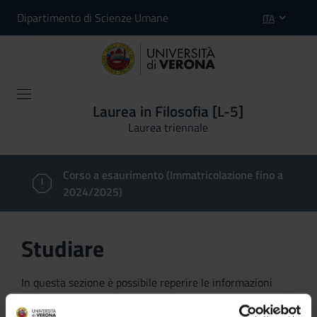
Dipartimento di Scienze Umane
ITA
Laurea in Filosofia [L-5]
Laurea triennale
Corso a esaurimento (Immatricolazione fino a
2024/2025)
Studiare
In questa sezione è possibile reperire le informazioni
riguardanti l'organizzazione pratica del corso, lo
svolgimento delle attività didattiche, le opportunità