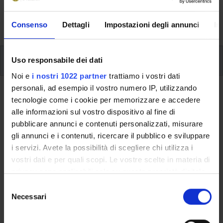
formative e i contatti utili durante tutto il percorso di
studi, fino al conseguimento del titolo finale.
Consenso
Dettagli
Impostazioni degli annunci
In
Insegnamenti
Uso responsabile dei dati
Noi e
i nostri 1022 partner
trattiamo i vostri dati
personali, ad esempio il vostro numero IP, utilizzando
Ritorna al piano didattico
tecnologie come i cookie per memorizzare e accedere
alle informazioni sul vostro dispositivo al fine di
Stage (Sarà attivato
pubblicare annunci e contenuti personalizzati, misurare
nell'A.A. 2021/2022)
gli annunci e i contenuti, ricercare il pubblico e sviluppare
i servizi. Avete la possibilità di scegliere chi utilizza i
Codice insegnamento
Crediti
vostri dati e per quali scopi. Le vostre scelte in materia di
4S01870
3
privacy sono applicabili solo su questa proprietà digitale
in cui avete effettuato le vostre scelte. È possibile
Settore Scientifico Disciplinare (SSD)
S
modificare o revocare il proprio consenso in qualsiasi
Necessari
- - -
e
momento dalla Dichiarazione sui cookie o facendo clic
l
sull'icona di attivazione della privacy.
e