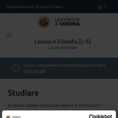
Dipartimento di Scienze Umane
ITA
Laurea in Filosofia [L-5]
Laurea triennale
Corso a esaurimento (Immatricolazione fino a
2024/2025)
Studiare
In questa sezione è possibile reperire le informazioni
riguardanti l'organizzazione pratica del corso, lo
svolgimento delle attività didattiche, le opportunità