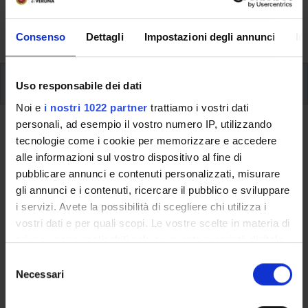
formative e i contatti utili durante tutto il percorso di
studi, fino al conseguimento del titolo finale.
Consenso
Dettagli
Impostazioni degli annunci
In
Insegnamenti
Uso responsabile dei dati
Noi e
i nostri 1022 partner
trattiamo i vostri dati
personali, ad esempio il vostro numero IP, utilizzando
Ritorna al piano didattico
tecnologie come i cookie per memorizzare e accedere
alle informazioni sul vostro dispositivo al fine di
Ritorna agli insegnamenti per periodo
pubblicare annunci e contenuti personalizzati, misurare
gli annunci e i contenuti, ricercare il pubblico e sviluppare
Storia della scienza (i)
i servizi. Avete la possibilità di scegliere chi utilizza i
vostri dati e per quali scopi. Le vostre scelte in materia di
Codice insegnamento
Crediti
privacy sono applicabili solo su questa proprietà digitale
4S01266
6
in cui avete effettuato le vostre scelte. È possibile
S
L'insegnamento è mutuato dall'insegnamento
Storia della
modificare o revocare il proprio consenso in qualsiasi
Necessari
e
scienza (i)
(2018/2019) - Laurea in Lettere [L-10]
momento dalla Dichiarazione sui cookie o facendo clic
l
sull'icona di attivazione della privacy.